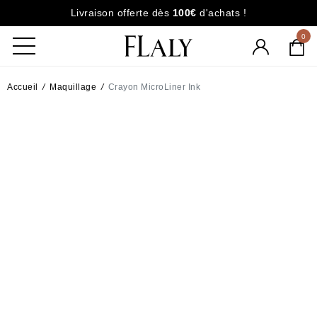
Livraison offerte dès
100€
d'achats !
0
Accueil
/
Maquillage
/
Crayon MicroLiner Ink