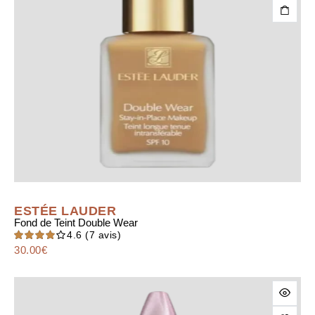
ESTÉE LAUDER
Fond de Teint Double Wear
4.6
(7 avis)
30.00
Note
€
4.57
sur
5