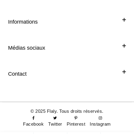
Informations
Médias sociaux
Facebook
Instagram
Contact
Twitter
01 72 54 64 79
Pinterest
contact@flalycosmetics.com
59 Rue de Ponthieu,
© 2025 Flaly. Tous droits réservés.
75008 Paris
FRANCE
Facebook
Twitter
Pinterest
Instagram