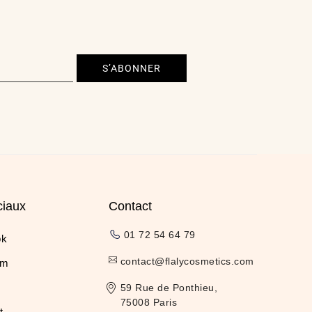
S’ABONNER
ciaux
Contact
01 72 54 64 79
ok
contact@flalycosmetics.com
am
59 Rue de Ponthieu,
75008 Paris
t