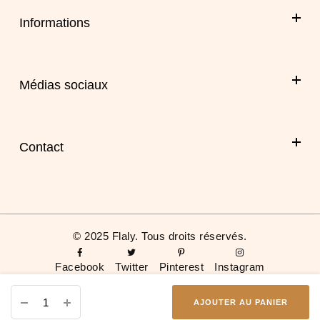
Informations
Médias sociaux
Facebook
Instagram
Contact
Twitter
01 72 54 64 79
Pinterest
contact@flalycosmetics.com
59 Rue de Ponthieu,
© 2025 Flaly. Tous droits réservés.
75008 Paris
FRANCE
Facebook
Twitter
Pinterest
Instagram
AJOUTER AU PANIER
0