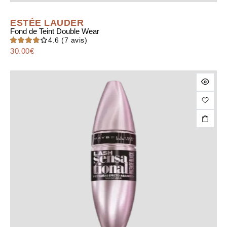
ESTÉE LAUDER
Fond de Teint Double Wear
4.6
(7 avis)
30.00
Note
€
4.57
sur
5