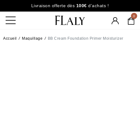
Livraison offerte dès
100€
d'achats !
0
Accueil
/
Maquillage
/
BB Cream Foundation Primer Moisturizer