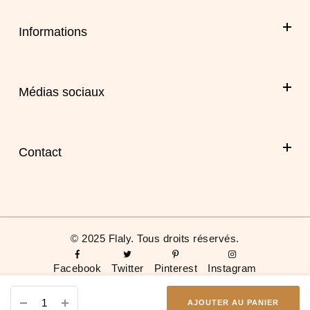
Informations
Médias sociaux
Facebook
Instagram
Contact
Twitter
01 72 54 64 79
Pinterest
contact@flalycosmetics.com
59 Rue de Ponthieu,
© 2025 Flaly. Tous droits réservés.
75008 Paris
FRANCE
Facebook
Twitter
Pinterest
Instagram
AJOUTER AU PANIER
0