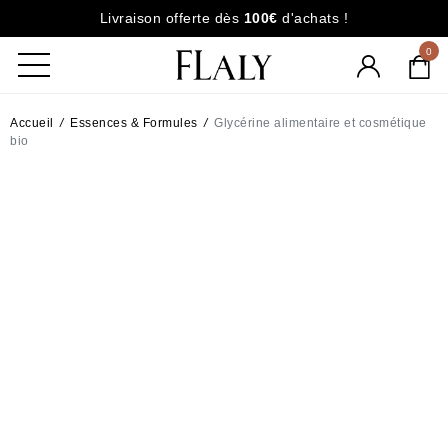
Livraison offerte dès
100€
d'achats !
0
Accueil
/
Essences & Formules
/
Glycérine alimentaire et cosmétique
bio