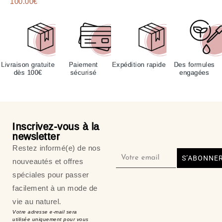
100.00
Note
€
4.67
sur 5
Livraison gratuite
Paiement
Expédition rapide
Des formules
dès 100€
sécurisé
engagées
Inscrivez-vous à la
newsletter
Restez informé(e) de nos
S’ABONNE
nouveautés et offres
spéciales pour passer
facilement à un mode de
vie au naturel.
Votre adresse e-mail sera
utilisée uniquement pour vous