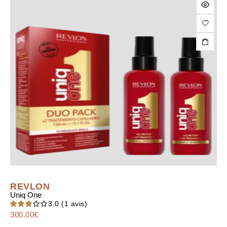
REVLON
Uniq One
3.0
(1 avis)
300.00
N
€
ote