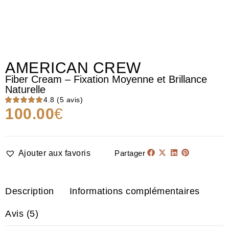
AMERICAN CREW
Fiber Cream – Fixation Moyenne et Brillance
Naturelle
Note
4.8
(5 avis)
100.00
€
4.80
sur 5
Ajouter aux favoris
Partager
Description
Informations complémentaires
Avis (5)