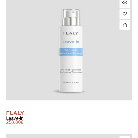
FLALY
Leave-in
250.00
€