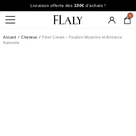
Livraison offerte dès
100€
d'achats !
0
Accueil
/
Cheveux
/
Fiber Cream – Fixation Moyenne et Brillance
Naturelle