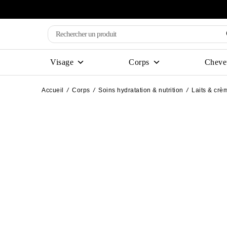
Visage
Corps
Cheve
Accueil
/
Corps
/
Soins hydratation & nutrition
/
Laits & crè