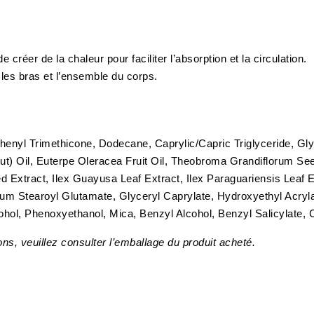
créer de la chaleur pour faciliter l’absorption et la circulation.
les bras et l’ensemble du corps.
enyl Trimethicone, Dodecane, Caprylic/Capric Triglyceride, Glyc
) Oil, Euterpe Oleracea Fruit Oil, Theobroma Grandiflorum Seed
d Extract, Ilex Guayusa Leaf Extract, Ilex Paraguariensis Leaf E
ium Stearoyl Glutamate, Glyceryl Caprylate, Hydroxyethyl Acryl
hol, Phenoxyethanol, Mica, Benzyl Alcohol, Benzyl Salicylate, C
tions, veuillez consulter l’emballage du produit acheté.