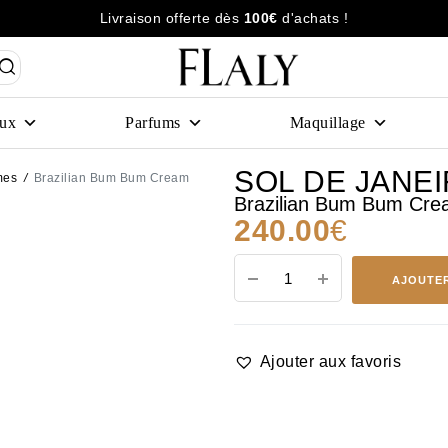
Livraison offerte dès
100€
d'achats !
ux
Parfums
Maquillage
SOL DE JANE
mes
/
Brazilian Bum Bum Cream
Brazilian Bum Bum Cr
240.00
€
AJOUTER
Ajouter aux favoris