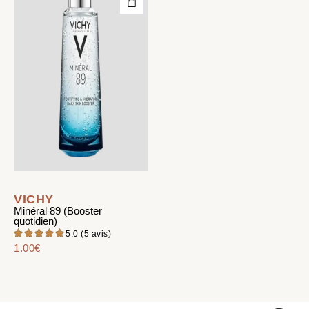
VICHY
Minéral 89 (Booster
quotidien)
5.0
(5 avis)
Note
1.00
€
5.00
sur 5