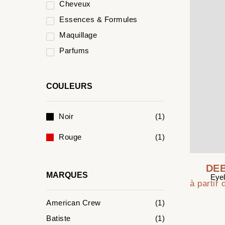
Cheveux
Essences & Formules
Maquillage
Parfums
COULEURS
Noir
(1)
Rouge
(1)
DE
MARQUES
Eyel
à partir
American Crew
(1)
Batiste
(1)