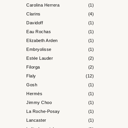
Carolina Herrera
(1)
Clarins
(4)
Davidoff
(1)
Eau Rochas
(1)
Elizabeth Arden
(1)
Embryolisse
(1)
Estée Lauder
(2)
Filorga
(2)
Flaly
(12)
Gosh
(1)
Hermès
(1)
Jimmy Choo
(1)
La Roche-Posay
(1)
Lancaster
(1)