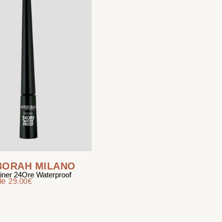
BORAH MILANO
iner 24Ore Waterproof
 de
29.00
€