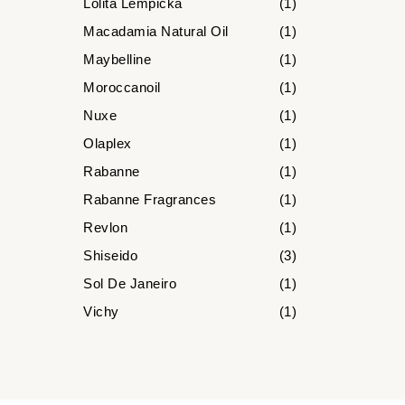
Lolita Lempicka
(1)
Macadamia Natural Oil
(1)
Maybelline
(1)
Moroccanoil
(1)
Nuxe
(1)
Olaplex
(1)
Rabanne
(1)
Rabanne Fragrances
(1)
Revlon
(1)
Shiseido
(3)
Sol De Janeiro
(1)
Vichy
(1)